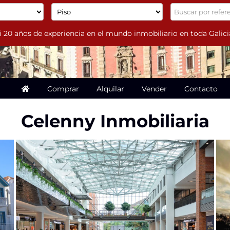
20 años de experiencia en el mundo inmobiliario en toda Galici
Comprar
Alquilar
Vender
Contacto
Celenny Inmobiliaria