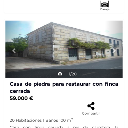
Garaje
Previous
Nex
1/20
Casa de piedra para restaurar con finca
cerrada
59.000 €
Compartir
2
20 Habitaciones
1 Baños
100 m
Casa con finca cerrada a pie de carretera, la