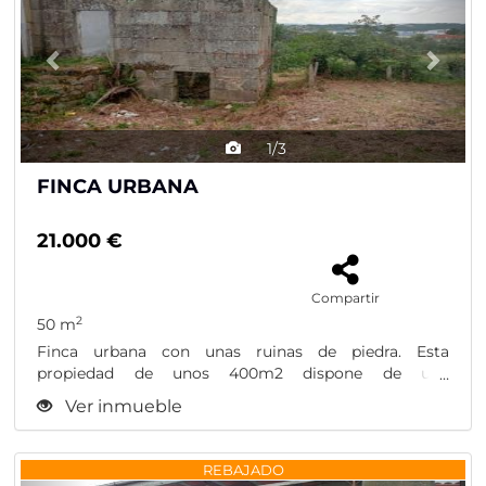
1/3
FINCA URBANA
21.000 €
Compartir
2
50 m
Finca urbana con unas ruinas de piedra. Esta
propiedad de unos 400m2 dispone de una
construcción...
Ver inmueble
Previous
Nex
REBAJADO