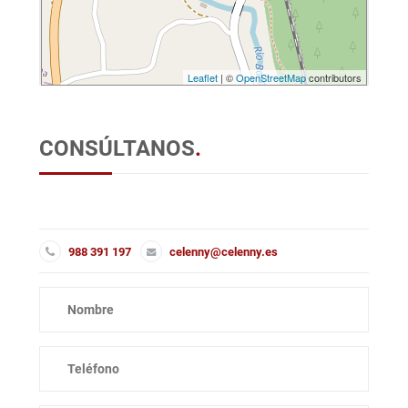
Leaflet
| ©
OpenStreetMap
contributors
CONSÚLTANOS
.
988 391 197
celenny@celenny.es