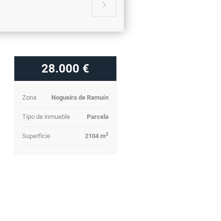

28.000 €
Zona
Nogueira de Ramuín
Tipo de inmueble
Parcela
2
Superficie
2104 m