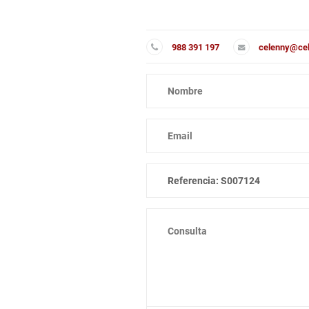
988 391 197
celenny@cel