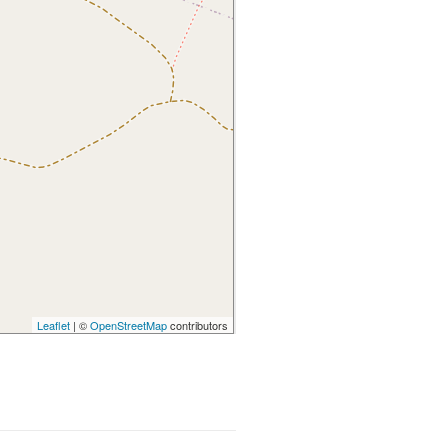
Leaflet
| ©
OpenStreetMap
contributors