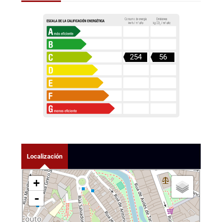
254
56
Localización
+
-