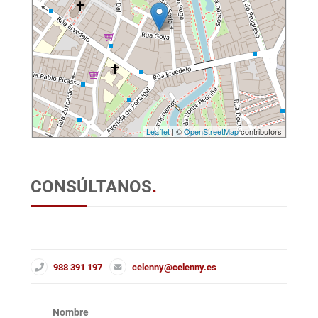
Leaflet
| ©
OpenStreetMap
contributors
CONSÚLTANOS
.
988 391 197
celenny@celenny.es