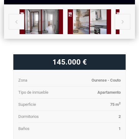


145.000 €
Zona
Ourense - Couto
Tipo de inmueble
Apartamento
2
Superficie
75 m
Dormitorios
2
Baños
1