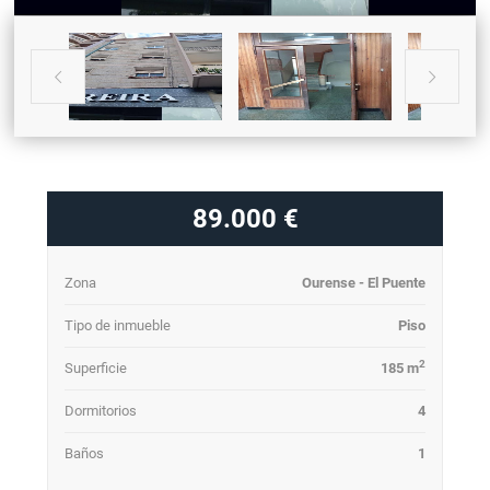


89.000 €
Zona
Ourense - El Puente
Tipo de inmueble
Piso
2
Superficie
185 m
Dormitorios
4
Baños
1