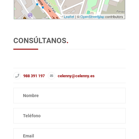
Leaflet
| ©
OpenStreetMap
contributors
CONSÚLTANOS
.
988 391 197
celenny@celenny.es