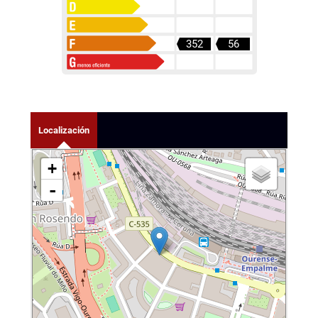
352
56
Localización
+
-