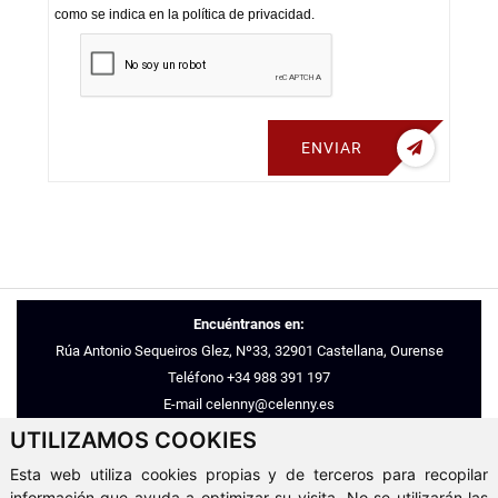
como se indica en la política de privacidad.
ENVIAR
Encuéntranos en:
Rúa Antonio Sequeiros Glez, Nº33, 32901 Castellana, Ourense
Teléfono
+34 988 391 197
E-mail
celenny@celenny.es
UTILIZAMOS COOKIES
© 2026 - Inmobiliaria Celenny
Esta web utiliza cookies propias y de terceros para recopilar
Aviso Legal
-
Política de Privacidad
-
Política de Cookies
-
ClickViviendas
información que ayuda a optimizar su visita. No se utilizarán las