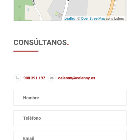
Leaflet
| ©
OpenStreetMap
contributors
CONSÚLTANOS
.
988 391 197
celenny@celenny.es