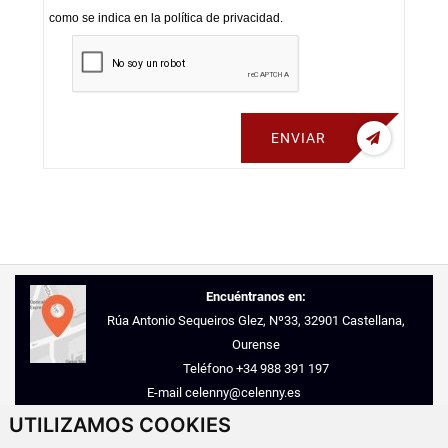
como se indica en la política de privacidad.
ENVIAR
Encuéntranos en:
Rúa Antonio Sequeiros Glez, Nº33, 32901 Castellana,
Ourense
Teléfono
+34 988 391 197
E-mail
celenny@celenny.es
UTILIZAMOS COOKIES
© 2026 - Inmobiliaria Celenny