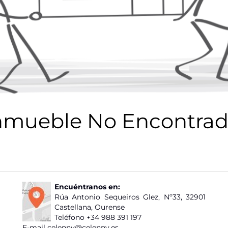
nmueble No Encontrad
Encuéntranos en:
Rúa Antonio Sequeiros Glez, Nº33, 32901
Castellana, Ourense
Teléfono
+34 988 391 197
E-mail
celenny@celenny.es