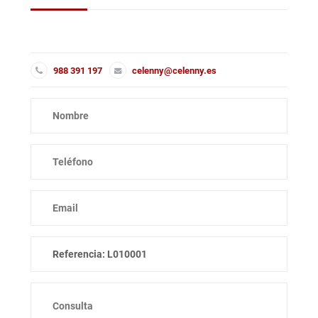
988 391 197
celenny@celenny.es