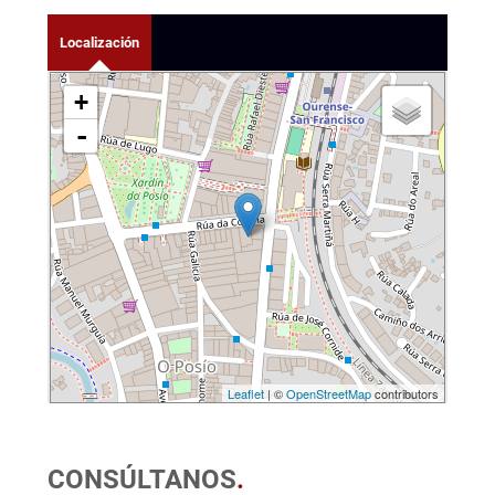
Localización
+
-
Leaflet
| ©
OpenStreetMap
contributors
CONSÚLTANOS
.