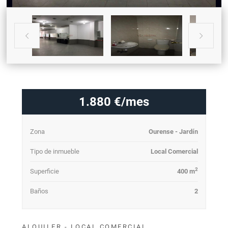


1.880 €/mes
Zona
Ourense - Jardín
Tipo de inmueble
Local Comercial
2
Superficie
400 m
Baños
2
ALQUILER - LOCAL COMERCIAL