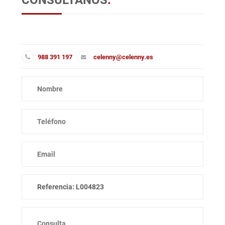
CONSÚLTANOS
.
988 391 197
celenny@celenny.es