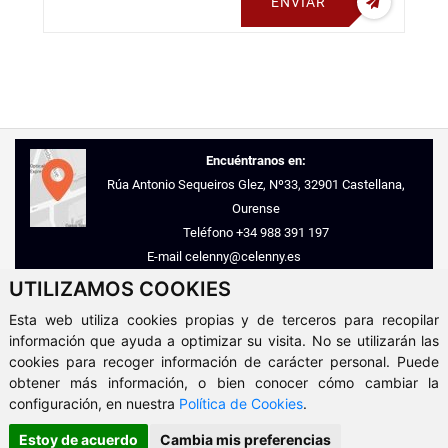
ENVIAR
Encuéntranos en:
Rúa Antonio Sequeiros Glez, Nº33, 32901 Castellana,
Ourense
Teléfono
+34 988 391 197
E-mail
celenny@celenny.es
UTILIZAMOS COOKIES
© 2026 - Inmobiliaria Celenny
Esta web utiliza cookies propias y de terceros para recopilar
Aviso Legal
-
Política de Privacidad
-
Política de Cookies
-
ClickViviendas
información que ayuda a optimizar su visita. No se utilizarán las
cookies para recoger información de carácter personal. Puede
obtener más información, o bien conocer cómo cambiar la
configuración, en nuestra
Política de Cookies
.
Estoy de acuerdo
Cambia mis preferencias