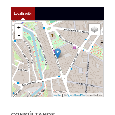
Localización
+
-
Leaflet
| ©
OpenStreetMap
contributors