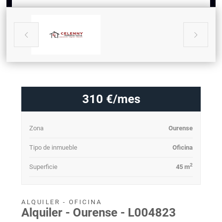


310 €/mes
Zona
Ourense
Tipo de inmueble
Oficina
2
Superficie
45 m
ALQUILER - OFICINA
Alquiler - Ourense - L004823